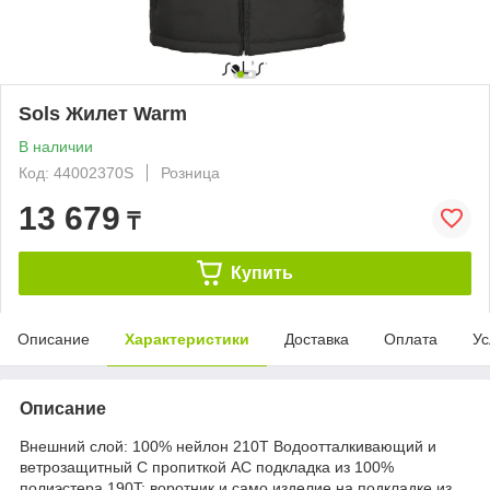
Sols Жилет Warm
В наличии
Код: 44002370S
Розница
13 679
₸
Купить
Описание
Характеристики
Доставка
Оплата
Ус
Описание
Внешний слой: 100% нейлон 210Т Водоотталкивающий и
ветрозащитный С пропиткой АС подкладка из 100%
полиэстера 190T; воротник и само изделие на подкладке из