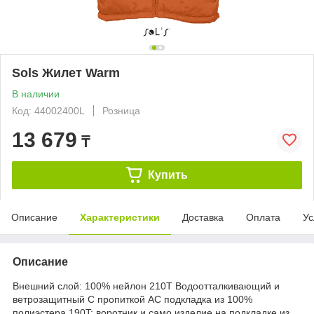
Sols Жилет Warm
В наличии
Код: 44002400L
Розница
13 679
₸
Купить
Описание
Характеристики
Доставка
Оплата
Ус
Описание
Внешний слой: 100% нейлон 210Т Водоотталкивающий и
ветрозащитный С пропиткой АС подкладка из 100%
полиэстера 190T; воротник и само изделие на подкладке из