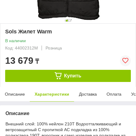
Sols Жилет Warm
В наличии
Код: 44002312M
Розница
13 679
₸
Купить
Описание
Характеристики
Доставка
Оплата
Ус
Описание
Внешний слой: 100% нейлон 210Т Водоотталкивающий и
ветрозащитный С пропиткой АС подкладка из 100%
полиэстера 190T; воротник и само изделие на подкладке из