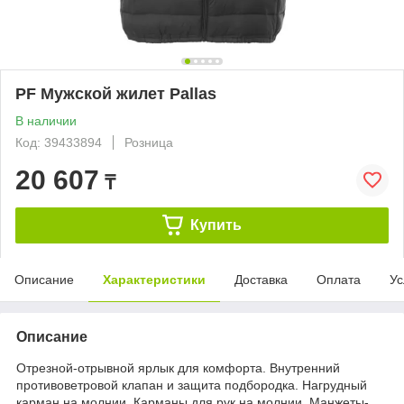
PF Мужской жилет Pallas
В наличии
Код: 39433894
Розница
20 607
₸
Купить
Описание
Характеристики
Доставка
Оплата
Ус
Описание
Отрезной-отрывной ярлык для комфорта. Внутренний
противоветровой клапан и защита подбородка. Нагрудный
карман на молнии. Карманы для рук на молнии. Манжеты-