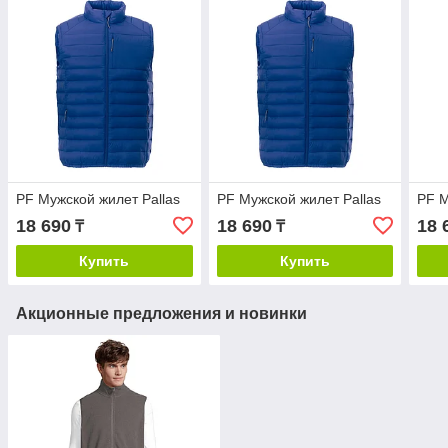
PF Мужской жилет Pallas
PF Мужской жилет Pallas
PF М
18 690
18 690
18 
₸
₸
Купить
Купить
Акционные предложения и новинки