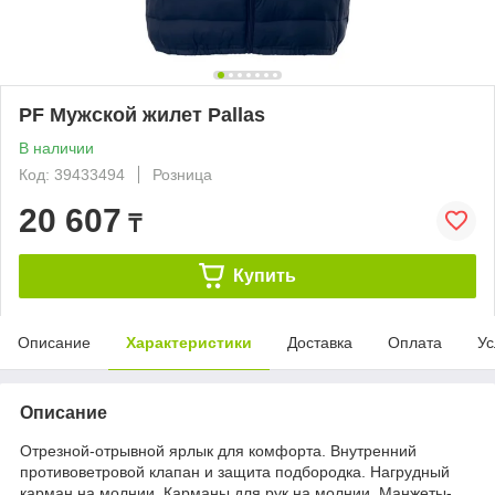
PF Мужской жилет Pallas
В наличии
Код: 39433494
Розница
20 607
₸
Купить
Описание
Характеристики
Доставка
Оплата
Ус
Описание
Отрезной-отрывной ярлык для комфорта. Внутренний
противоветровой клапан и защита подбородка. Нагрудный
карман на молнии. Карманы для рук на молнии. Манжеты-