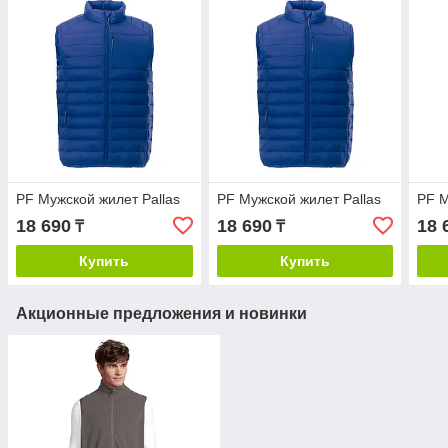
PF Мужской жилет Pallas
PF Мужской жилет Pallas
PF М
18 690
18 690
18 
₸
₸
Купить
Купить
Акционные предложения и новинки