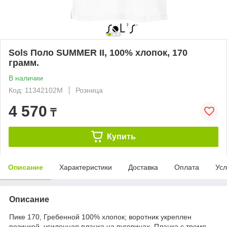
Sols Поло SUMMER II, 100% хлопок, 170
грамм.
В наличии
Код: 11342102M
Розница
4 570
₸
Купить
Описание
Характеристики
Доставка
Оплата
Усл
Описание
Пике 170, Гребенной 100% хлопок; воротник укреплен
резинкой, усиленная планка на пуговицах. Планка с тремя