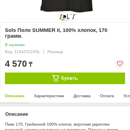
Sols Поло SUMMER II, 100% хлопок, 170
грамм.
В наличии
Код: 11342312XXL
Розница
4 570
₸
Купить
Описание
Характеристики
Доставка
Оплата
Усл
Описание
Пике 170, Гребенной 100% хлопок; воротник укреплен
резинкой, усиленная планка на пуговицах. Планка с тремя