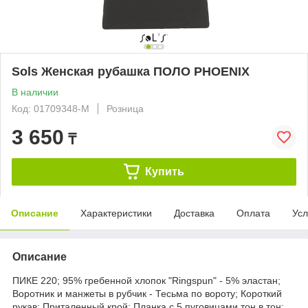
Sols Женская рубашка ПОЛО PHOENIX
В наличии
Код: 01709348-M
Розница
3 650
₸
Купить
Описание
Характеристики
Доставка
Оплата
Усл
Описание
ПИКЕ 220; 95% гребенной хлопок "Ringspun" - 5% эластан;
Воротник и манжеты в рубчик - Тесьма по вороту; Короткий
рукав; Приталенный крой; Планка с 5 пуговицами тон в тон: