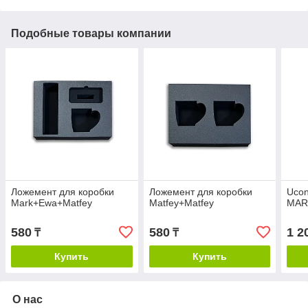
Подобные товары компании
Ложемент для коробки
Ложемент для коробки
Ucon
Mark+Ewa+Matfey
Matfey+Matfey
MAR
580
580
1 2
₸
₸
Купить
Купить
О нас