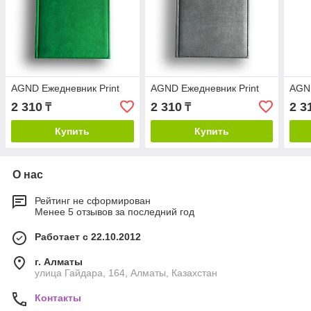
AGND Ежедневник Print
AGND Ежедневник Print
AGND
2 310
2 310
2 3
₸
₸
Купить
Купить
О нас
Рейтинг не сформирован
Менее 5 отзывов за последний год
Работает с 22.10.2012
г. Алматы
улица Гайдара, 164, Алматы, Казахстан
Контакты