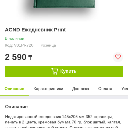
AGND Ежедневник Print
В наличии
Код: V81PR720
Розница
2 590
₸
Купить
Описание
Характеристики
Доставка
Оплата
Усл
Описание
Недатированный ежедневник 145х205 мм 352 страницы,
печать в 2 цвета, кремовая бумага 70 гр, блок шитый, каптал,
ляссе, перфорированный уголок. Форзацы из премиальной