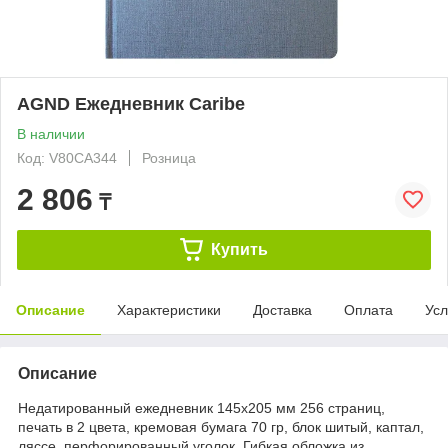
AGND Ежедневник Caribe
В наличии
Код: V80CA344
Розница
2 806
₸
Купить
Описание
Характеристики
Доставка
Оплата
Усл
Описание
Недатированный ежедневник 145х205 мм 256 страниц,
печать в 2 цвета, кремовая бумага 70 гр, блок шитый, каптал,
ляссе, перфорированный уголок. Гибкая обложка из