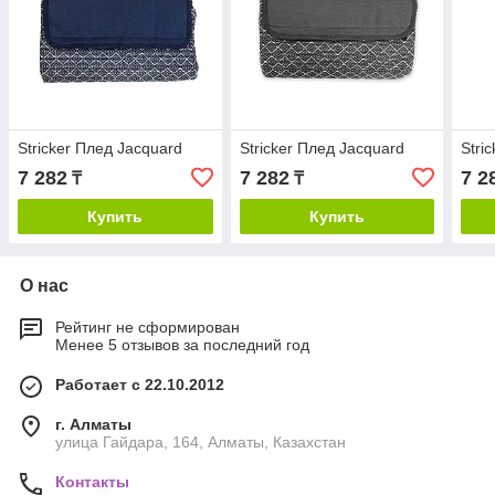
Stricker Плед Jacquard
Stricker Плед Jacquard
Stri
7 282
7 282
7 2
₸
₸
Купить
Купить
О нас
Рейтинг не сформирован
Менее 5 отзывов за последний год
Работает с 22.10.2012
г. Алматы
улица Гайдара, 164, Алматы, Казахстан
Контакты