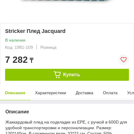
Stricker Плед Jacquard
В наличии
Код: 1981-109
Розница
7 282
₸
Купить
Описание
Характеристики
Доставка
Оплата
Усл
Описание
Жаккардовый плед на подкладке из EPE, с ручкой в 600D для
удобной транспортировки и персонализации. Размер:
120*140см. В сложенном виде: 32*22 см. Состав: 50%