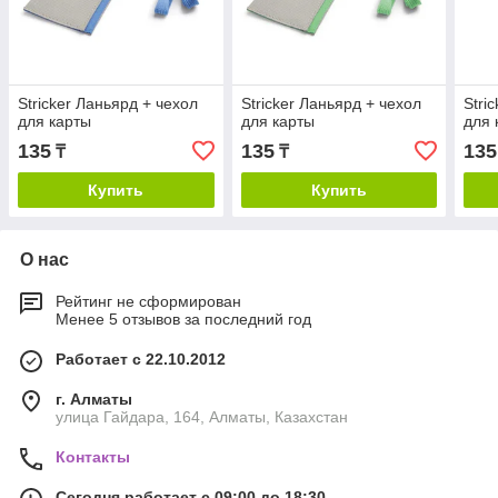
Stricker Ланьярд + чехол
Stricker Ланьярд + чехол
Stri
для карты
для карты
для 
135
135
135
₸
₸
Купить
Купить
О нас
Рейтинг не сформирован
Менее 5 отзывов за последний год
Работает с 22.10.2012
г. Алматы
улица Гайдара, 164, Алматы, Казахстан
Контакты
Сегодня работает с 09:00 до 18:30