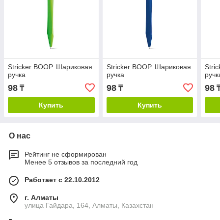
Stricker BOOP. Шариковая
Stricker BOOP. Шариковая
Stri
ручка
ручка
ручк
98
98
98
₸
₸
Купить
Купить
О нас
Рейтинг не сформирован
Менее 5 отзывов за последний год
Работает с 22.10.2012
г. Алматы
улица Гайдара, 164, Алматы, Казахстан