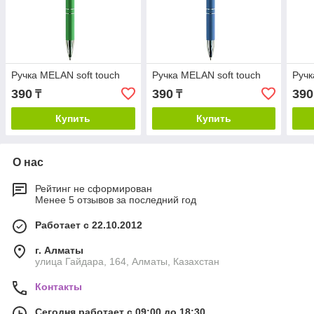
Ручка MELAN soft touch
Ручка MELAN soft touch
Ручк
390
390
390
₸
₸
Купить
Купить
О нас
Рейтинг не сформирован
Менее 5 отзывов за последний год
Работает с 22.10.2012
г. Алматы
улица Гайдара, 164, Алматы, Казахстан
Контакты
Сегодня работает с 09:00 до 18:30