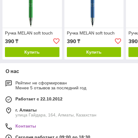
Ручка MELAN soft touch
Ручка MELAN soft touch
Ручк
390
390
390
₸
₸
Купить
Купить
О нас
Рейтинг не сформирован
Менее 5 отзывов за последний год
Работает с 22.10.2012
г. Алматы
улица Гайдара, 164, Алматы, Казахстан
Контакты
Сегодня работает с 09:00 до 18:30