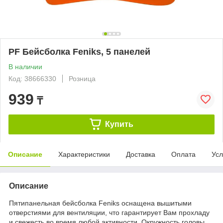
PF Бейсболка Feniks, 5 панелей
В наличии
Код: 38666330
Розница
939
₸
Купить
Описание
Характеристики
Доставка
Оплата
Усл
Описание
Пятипанельная бейсболка Feniks оснащена вышитыми
отверстиями для вентиляции, что гарантирует Вам прохладу
и свежесть во время любой активности. Окружность головы