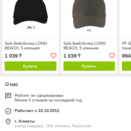
Sols Бейсболка LONG
Sols Бейсболка LONG
PF Б
BEACH, 5 клиньев
BEACH, 5 клиньев
пан
1 039
1 039
894
₸
₸
Купить
Купить
О нас
Рейтинг не сформирован
Менее 5 отзывов за последний год
Работает с 22.10.2012
г. Алматы
улица Гайдара, 164, Алматы, Казахстан