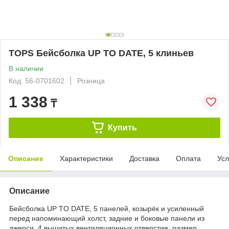
TOPS Бейсболка UP TO DATE, 5 клиньев
В наличии
Код: 56-0701602
Розница
1 338
₸
Купить
Описание
Характеристики
Доставка
Оплата
Усл
Описание
Бейсболка UP TO DATE, 5 панелей, козырёк и усиленный
перед напоминающий холст, задние и боковые панели из
джерси, 4 вышитых вентиляционных отверстия, размер