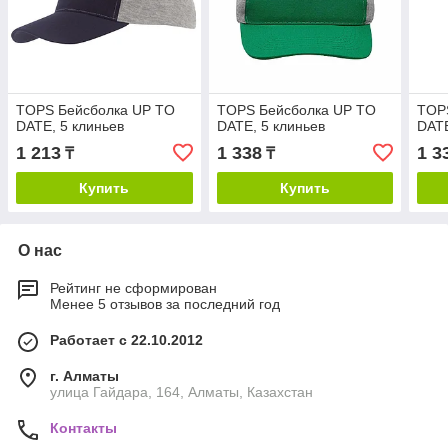
TOPS Бейсболка UP TO
TOPS Бейсболка UP TO
TOP
DATE, 5 клиньев
DATE, 5 клиньев
DATE
1 213
1 338
1 3
₸
₸
Купить
Купить
О нас
Рейтинг не сформирован
Менее 5 отзывов за последний год
Работает с 22.10.2012
г. Алматы
улица Гайдара, 164, Алматы, Казахстан
Контакты