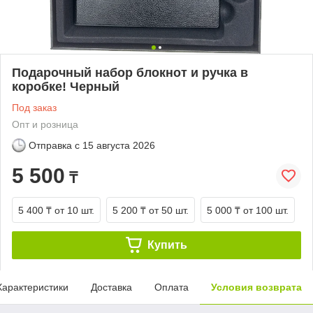
Подарочный набор блокнот и ручка в
коробке! Черный
Под заказ
Опт и розница
Отправка с
15 августа 2026
5 500
₸
5 400 ₸
от 10 шт.
5 200 ₸
от 50 шт.
5 000 ₸
от 100 шт.
Купить
Характеристики
Доставка
Оплата
Условия возврата