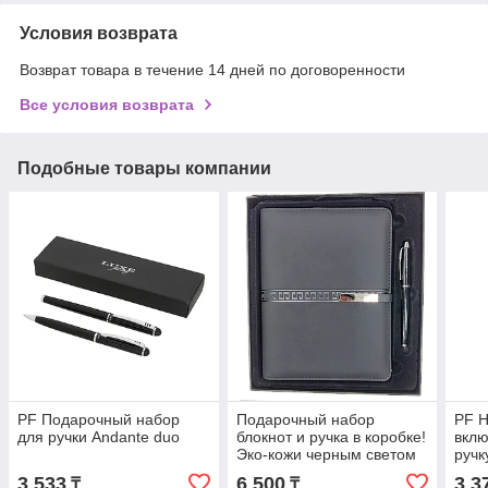
Условия возврата
Возврат товара в течение 14 дней по договоренности
Все условия возврата
Подобные товары компании
PF Подарочный набор
Подарочный набор
PF Н
для ручки Andante duo
блокнот и ручка в коробке!
вкл
Эко-кожи черным светом
ручк
рол
3 533
6 500
3 3
₸
₸