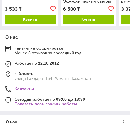
Эко-кожи черным светом
ручк
рол
3 533
6 500
3 3
₸
₸
Купить
Купить
О нас
Рейтинг не сформирован
Менее 5 отзывов за последний год
Работает с 22.10.2012
г. Алматы
улица Гайдара, 164, Алматы, Казахстан
Контакты
Сегодня работает с 09:00 до 18:30
Показать весь график работы
О нас