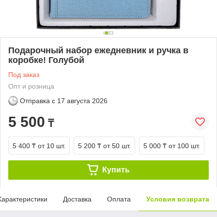
Подарочный набор ежедневник и ручка в
коробке! Голубой
Под заказ
Опт и розница
Отправка с
17 августа 2026
5 500
₸
5 400 ₸
от 10 шт.
5 200 ₸
от 50 шт.
5 000 ₸
от 100 шт.
Купить
Характеристики
Доставка
Оплата
Условия возврата