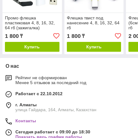
Промо флешка
Флешка твист под
Флеш
пластиковая 4, 8, 16, 32,
нанесение 4, 8, 16, 32, 64
(6см
64 гб (зажигалка)
гб
гб
1 800
1 800
2 0
₸
₸
Купить
Купить
О нас
Рейтинг не сформирован
Менее 5 отзывов за последний год
Работает с 22.10.2012
г. Алматы
улица Гайдара, 164, Алматы, Казахстан
Контакты
Сегодня работает с 09:00 до 18:30
Показать весь график работы