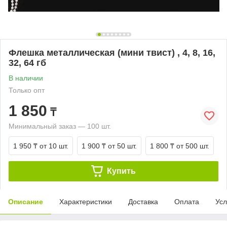
Флешка металлическая (мини твист) , 4, 8, 16,
32, 64 гб
В наличии
Только опт
1 850
₸
Минимальный заказ — 100 шт.
1 950 ₸
от 10 шт.
1 900 ₸
от 50 шт.
1 800 ₸
от 500 шт.
Купить
Описание
Характеристики
Доставка
Оплата
Усл